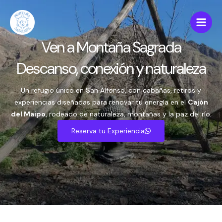
Ir
al
contenido
Ven a Montaña Sagrada
Descanso, conexión y naturaleza
Un refugio único en San Alfonso, con cabañas, retiros y
experiencias diseñadas para renovar tu energía en el
Cajón
del Maipo
, rodeado de naturaleza, montañas y la paz del río.
Reserva tu Experiencia